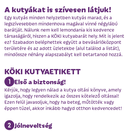
A kutyákat is szívesen látjuk!
Egy kutyás minden helyzetben kutyás marad, és a
legszívesebben mindenhova magával vinné négylábú
barátját. Nálunk nem kell lemondania kis kedvence
társaságáról, hiszen a KÖKI kutyabarát hely. Mit is jelent
ez? Szabadon beléphettek együtt a bevásárlóközpont
területére és az adott üzletekbe (alul találod a listát),
mindössze néhány alapszabályt kell betartanod hozzá.
KÖKI KUTYAETIKETT
Első a biztonság!
Kérjük, hogy legyen nálad a kutya oltási könyve, amely
igazolja, hogy rendelkezik az összes kötelező oltással!
Ezen felül javasoljuk, hogy ha beteg, műtötték vagy
éppen tüzel, akkor inkább hagyd otthon kedvencedet!
Jólneveltség