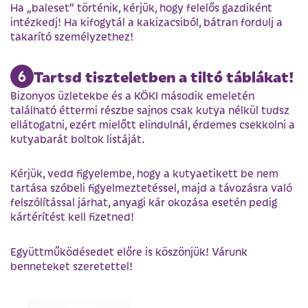
Ha „baleset” történik, kérjük, hogy felelős gazdiként
intézkedj! Ha kifogytál a kakizacsiból, bátran fordulj a
takarító személyzethez!
Tartsd tiszteletben a tiltó táblákat!
Bizonyos üzletekbe és a KÖKI második emeletén
található éttermi részbe sajnos csak kutya nélkül tudsz
ellátogatni, ezért mielőtt elindulnál, érdemes csekkolni a
kutyabarát boltok listáját.
Kérjük, vedd figyelembe, hogy a kutyaetikett be nem
tartása szóbeli figyelmeztetéssel, majd a távozásra való
felszólítással járhat, anyagi kár okozása esetén pedig
kártérítést kell fizetned!
Együttműködésedet előre is köszönjük! Várunk
benneteket szeretettel!