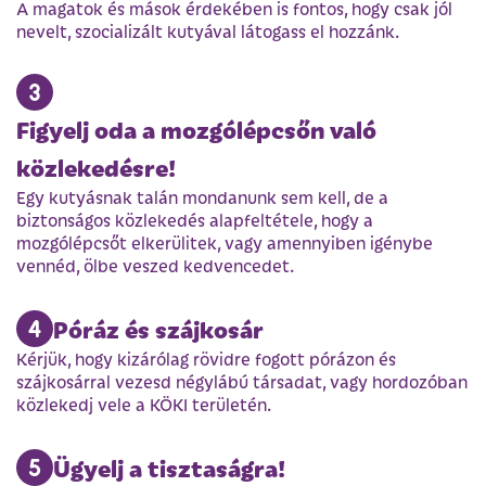
A magatok és mások érdekében is fontos, hogy csak jól
nevelt, szocializált kutyával látogass el hozzánk.
Figyelj oda a mozgólépcsőn való
közlekedésre!
Egy kutyásnak talán mondanunk sem kell, de a
biztonságos közlekedés alapfeltétele, hogy a
mozgólépcsőt elkerülitek, vagy amennyiben igénybe
vennéd, ölbe veszed kedvencedet.
Póráz és szájkosár
Kérjük, hogy kizárólag rövidre fogott pórázon és
szájkosárral vezesd négylábú társadat, vagy hordozóban
közlekedj vele a KÖKI területén.
Ügyelj a tisztaságra!