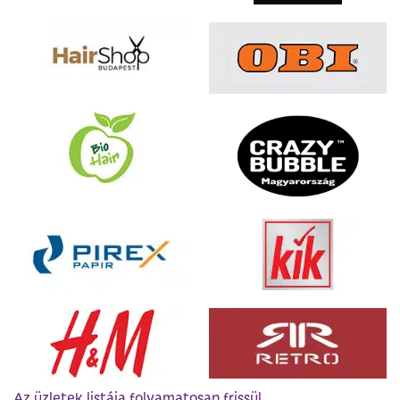
Az üzletek listája folyamatosan frissül.