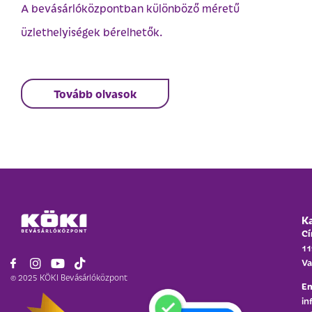
A bevásárlóközpontban különböző méretű
üzlethelyiségek bérelhetők.
Tovább olvasok
K
Cí
11
Va
© 2025 KÖKI Bevásárlóközpont
Em
in