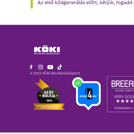
Az első kódgenerálás előtt, kérjük, fogadd e
© 2025 KÖKI Bevásárlóközpont