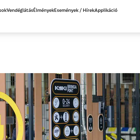
sok
Vendéglátás
Élmények
Események / Hírek
Applikáció