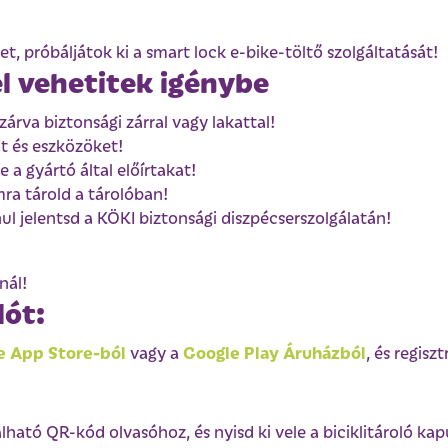
, próbáljátok ki a smart lock e-bike-töltő szolgáltatását!
l vehetitek igénybe
árva biztonsági zárral vagy lakattal!
at és eszközöket!
 a gyártó által előírtakat!
ra tárold a tárolóban!
l jelentsd a KÖKI biztonsági diszpécserszolgálatán!
nál!
lót:
e App Store-ból
Google Play Áruházból
vagy a
, és regisztr
lható QR-kód olvasóhoz, és nyisd ki vele a biciklitároló kap