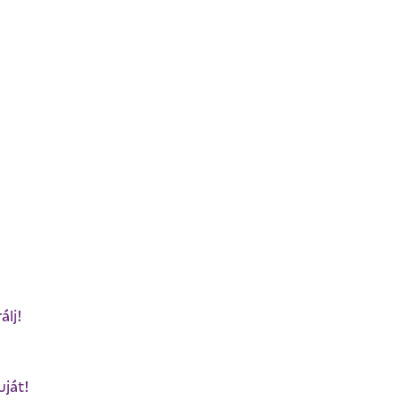
álj!
uját!