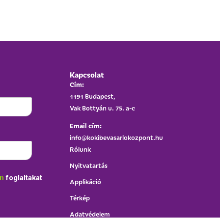
Kapcsolat
Cím:
1191 Budapest,
Vak Bottyán u. 75. a-c
Email cím:
info@kokibevasarlokozpont.hu
Rólunk
Nyitvatartás
an
foglaltakat
Applikáció
Térkép
Adatvédelem