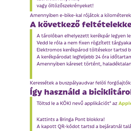
vagy öltözőszekrényeket!
Amennyiben e-bike-kal rójátok a kilométereket
A következő feltételekke
A tárolóban elhelyezett kerékpár legyen lez
Vedd le róla a nem fixen rögzített tárgyak
Elektromos kerékpárod töltésekor tartsd be
A kerékpárodat legfeljebb 24 óra időtartam
Amennyiben káreset történt, haladéktalanu
Keressétek a buszpályaudvar felöli forgóajtók
Így használd a biciklitáro
Appl
Töltsd le a KÖKI nevű applikációt* az
Kattints a Bringa Pont blokkra!
A kapott QR-kódot tartsd a bejáratnál talá