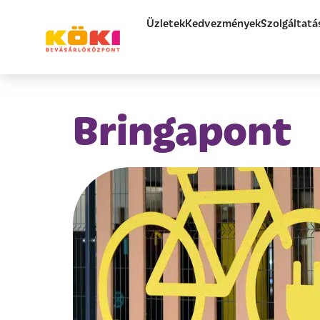
Üzletek
Kedvezmények
Szolgáltatá
Bringapont