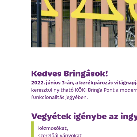
Kedves Bringások!
2022. június 3-án, a kerékpározás világna
keresztül nyitható KÖKI Bringa Pont a modern 
funkcionalitás jegyében.
Vegyétek igénybe az ing
kézmosókat,
szerelőállványokat,