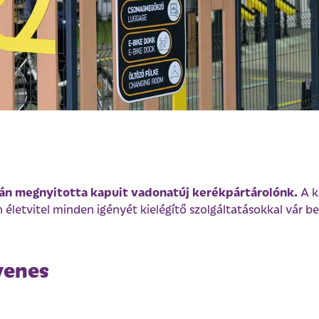
pján megnyitotta kapuit vadonatúj kerékpártárolónk.
A k
életvitel minden igényét kielégítő szolgáltatásokkal vár b
yenes