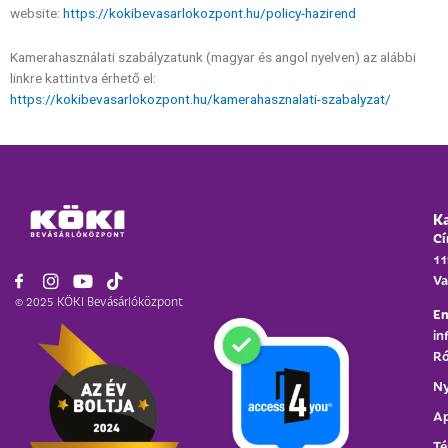
website:
https://kokibevasarlokozpont.hu/policy-hazirend
Kamerahasználati szabályzatunk (magyar és angol nyelven) az alábbi
linkre kattintva érhető el:
https://kokibevasarlokozpont.hu/kamerahasznalati-szabalyzat/
K
Cí
11
Va
© 2025 KÖKI Bevásárlóközpont
Em
in
Ró
Ny
Ap
Té