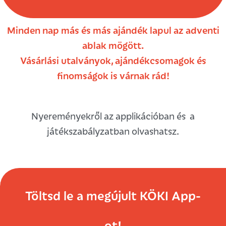
Minden nap más és más ajándék lapul az adventi
ablak mögött.
Vásárlási utalványok, ajándékcsomagok
és
finomságok is várnak rád!
Nyereményekről az applikációban és a
játékszabályzatban olvashatsz.
Töltsd le a megújult KÖKI App-
ot!