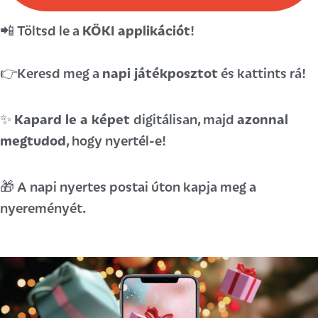
📲 Töltsd le a
KÖKI applikációt
!
👉
Keresd meg a
napi játékposztot
és kattints rá!
✨
Kapard le a képet
digitálisan, majd
azonnal
megtudod
, hogy nyertél-e!
🎁
A napi nyertes postai úton kapja meg a
nyereményét
.