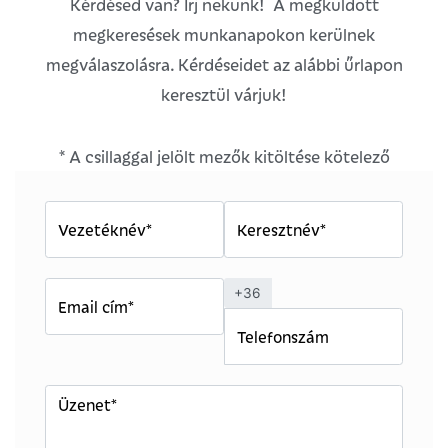
Kérdésed van? Írj nekünk! A megküldött
megkeresések munkanapokon kerülnek
megválaszolásra. Kérdéseidet az alábbi űrlapon
keresztül várjuk!
* A csillaggal jelölt mezők kitöltése kötelező
+36