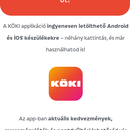
ingyenesen letölthető Android
A KÖKI applikáció
és iOS készülékekre
– néhány kattintás, és már
használhatod is!
aktuális kedvezmények,
Az app-ban
nyereményjáték és pontgyűjtési lehetőség