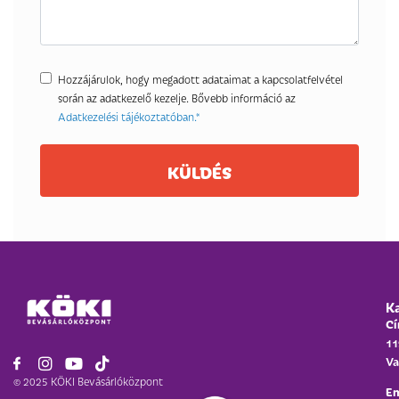
Hozzájárulok, hogy megadott adataimat a kapcsolatfelvétel
során az adatkezelő kezelje. Bővebb információ az
Adatkezelési tájékoztatóban.*
KÜLDÉS
K
Cí
11
Va
© 2025 KÖKI Bevásárlóközpont
Em