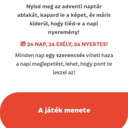
Nyisd meg az adventi naptár
ablakát, kapard le a képet, és máris
kiderül, hogy tiéd-e a napi
nyeremény!
🎁 24 NAP, 24 ESÉLY, 24 NYERTES!
Minden nap
egy szerencsés
viheti haza
a napi meglepetést, lehet, hogy pont te
leszel az!
A játék menete