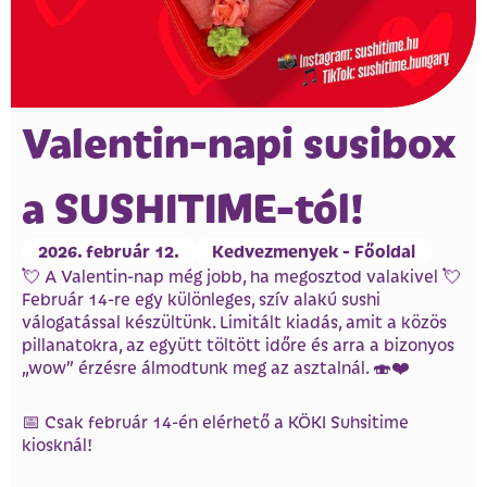
Valentin-napi susibox
a SUSHITIME-tól!
2026. február 12.
Kedvezmenyek - Főoldal
💘 A Valentin-nap még jobb, ha megosztod valakivel 💘
Február 14-re egy különleges, szív alakú sushi
válogatással készültünk. Limitált kiadás, amit a közös
pillanatokra, az együtt töltött időre és arra a bizonyos
„wow” érzésre álmodtunk meg az asztalnál. 🍣❤️
📅 Csak február 14-én elérhető a KÖKI Suhsitime
kiosknál!