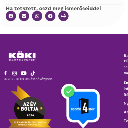
Ha tetszett, oszd meg ismerőseiddel
K
Cí
11
Va
© 2025 KÖKI Bevásárlóközpont
Em
in
Ró
Ny
Ap
Té