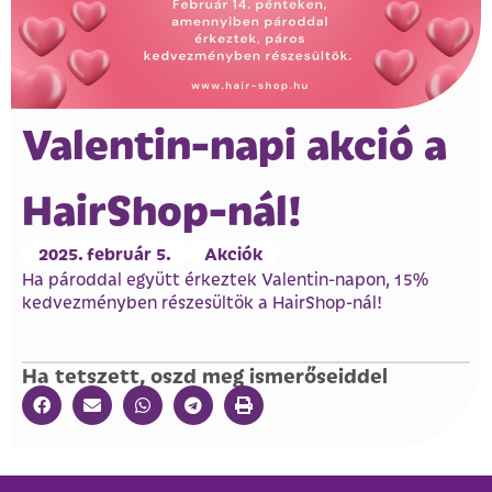
Valentin-napi akció a
HairShop-nál!
2025. február 5.
Akciók
Ha pároddal együtt érkeztek Valentin-napon, 15%
kedvezményben részesültök a HairShop-nál!
Ha tetszett, oszd meg ismerőseiddel