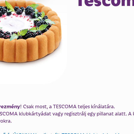
dvezmény
! Csak most, a TESCOMA teljes kínálatára.
 TESCOMA klubkártyádat vagy regisztrálj egy pillanat alatt
yokra.