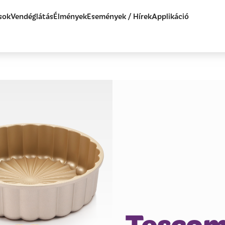
sok
Vendéglátás
Élmények
Események / Hírek
Applikáció
Tescoma