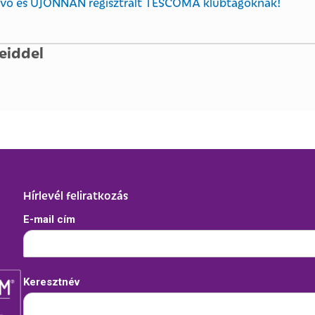
lévő és ÚJONNAN regisztrált TESCOMA klubtagoknak!
eiddel
Hírlevél feliratkozás
E-mail cím
Keresztnév