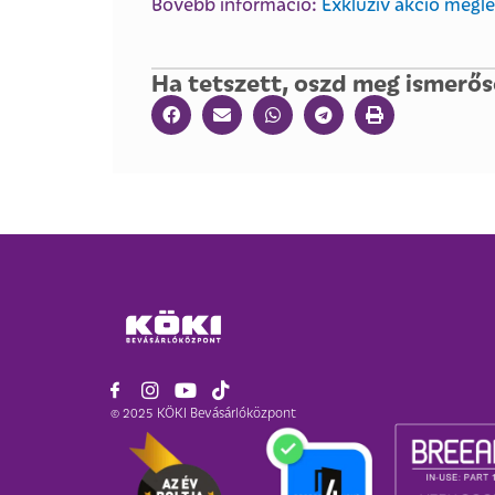
Bővebb információ:
Exkluzív akció meg
Ha tetszett, oszd meg ismerős
© 2025 KÖKI Bevásárlóközpont