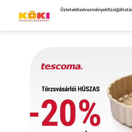
Üzletek
Kedvezmények
Szolgáltatá