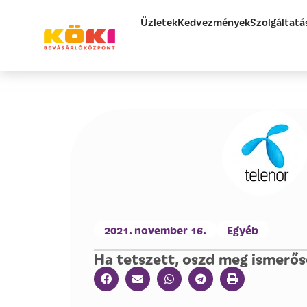
Üzletek
Kedvezmények
Szolgáltatá
2021. november 16.
Egyéb
Ha tetszett, oszd meg ismerős