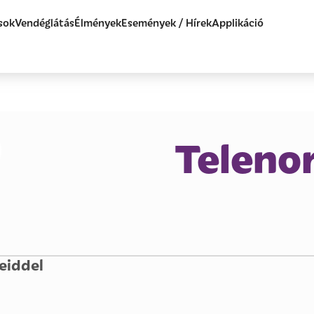
sok
Vendéglátás
Élmények
Események / Hírek
Applikáció
Teleno
eiddel