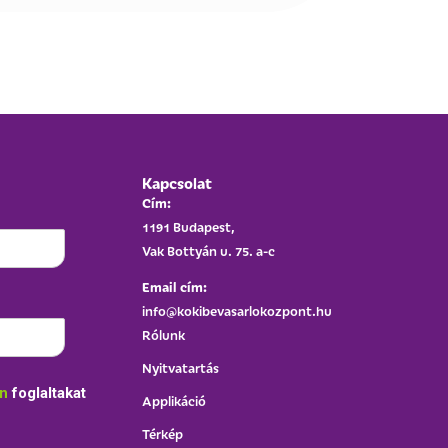
Kapcsolat
Cím:
1191 Budapest,
Vak Bottyán u. 75. a-c
Email cím:
info@kokibevasarlokozpont.hu
Rólunk
Nyitvatartás
an
foglaltakat
Applikáció
Térkép