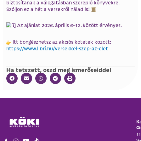
biztosítanak a válogatásban szereplő könyvekre.
Szóljon ez a hét a versekről nálad is!
Az ajánlat 2026. április 6-12. között érvényes.
Itt böngészhetsz az akciós kötetek között:
https://www.libri.hu/versekkel-szep-az-elet
Ha tetszett, oszd meg ismerőseiddel
K
Cí
11
Va