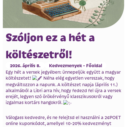
Szóljon ez a hét a
költészetről!
2026. április 8.
Kedvezmenyek - Főoldal
Egy hét a versek jegyében: ünnepeljük együtt a magyar
költészetet!
Néha elég egyetlen versszak, hogy
megváltozzon a napunk. A költészet napja (április 11.)
alkalmából a Libri arra hív, hogy fedezd fel újra a versek
erejét, legyen szó örökérvényű klasszikusokról vagy
izgalmas kortárs hangokról.
Válogass kedvedre, és ne felejtsd el használni a 26POET
online kuponkódot, amellyel 10-20% kedvezményt