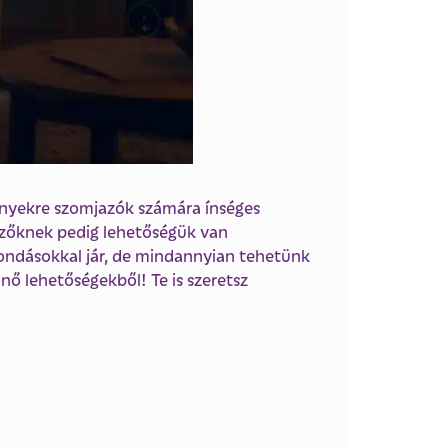
ényekre szomjazók számára ínséges
nézőknek pedig lehetőségük van
mondásokkal jár, de mindannyian tehetünk
nő lehetőségekből! Te is szeretsz