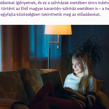
ldásokat igényelnek, és ez a színházak esetében sincs más
z történt az Első magyar karantén-színház esetében is – a h
 egyfajta közösségben tekinthetik meg az előadásokat.