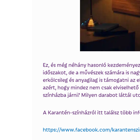
Ez, és még néhány hasonló kezdeményezé
időszakot, de a művészek számára is nagy
erkölcsileg és anyagilag is támogatni a
azért, hogy mindez nem csak elviselhető 
színházba járni? Milyen darabot láttál ut
A Karantén-színházról itt találsz több inf
https://www.facebook.com/karantenszi