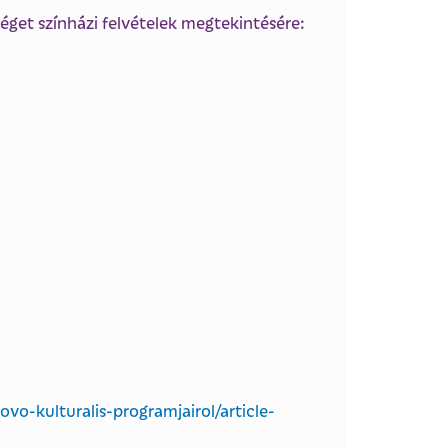
séget színházi felvételek megtekintésére:
vo-kulturalis-programjairol/article-