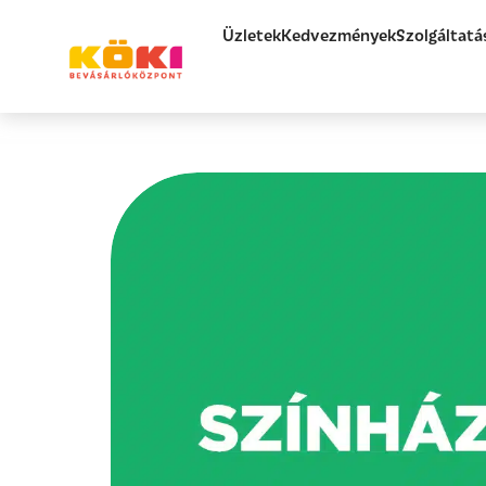
Üzletek
Kedvezmények
Szolgáltatá