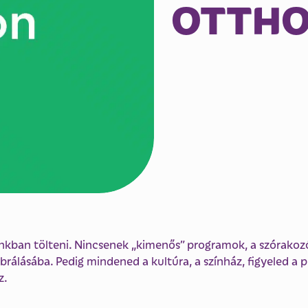
OTTH
kban tölteni. Nincsenek „kimenős” programok, a szórakozóh
brálásába. Pedig mindened a kultúra, a színház, figyeled a
z.