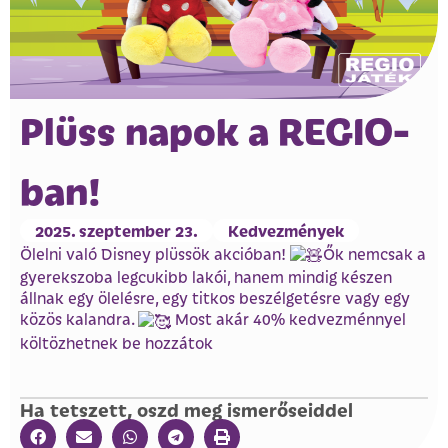
Plüss napok a REGIO-
ban!
2025. szeptember 23.
Kedvezmények
Ölelni való Disney plüssök akcióban!
Ők nemcsak a
gyerekszoba legcukibb lakói, hanem mindig készen
állnak egy ölelésre, egy titkos beszélgetésre vagy egy
közös kalandra.
Most akár 40% kedvezménnyel
költözhetnek be hozzátok
Ha tetszett, oszd meg ismerőseiddel