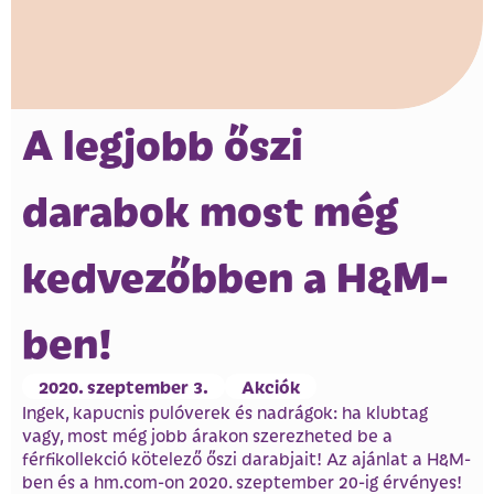
A legjobb őszi
darabok most még
kedvezőbben a H&M-
ben!
2020. szeptember 3.
Akciók
Ingek, kapucnis pulóverek és nadrágok: ha klubtag
vagy, most még jobb árakon szerezheted be a
férfikollekció kötelező őszi darabjait! Az ajánlat a H&M-
ben és a hm.com-on 2020. szeptember 20-ig érvényes!