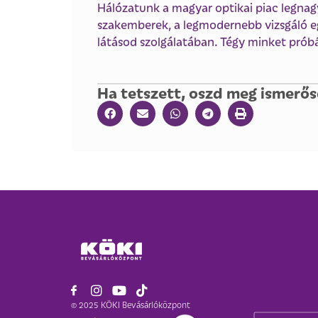
Hálózatunk a magyar optikai piac legnag
szakemberek, a legmodernebb vizsgáló e
látásod szolgálatában. Tégy minket prób
Ha tetszett, oszd meg ismerős
© 2025 KÖKI Bevásárlóközpont