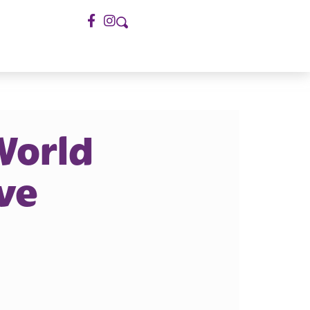
World
ve