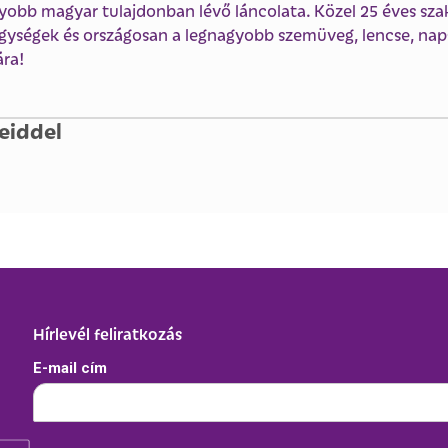
yobb magyar tulajdonban lévő láncolata. Közel 25 éves szak
gységek és országosan a legnagyobb szemüveg, lencse, nap
ára!
eiddel
Hírlevél feliratkozás
E-mail cím