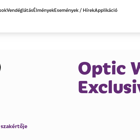
sok
Vendéglátás
Élmények
Események / Hírek
Applikáció
Optic 
Exclusi
 szakértője