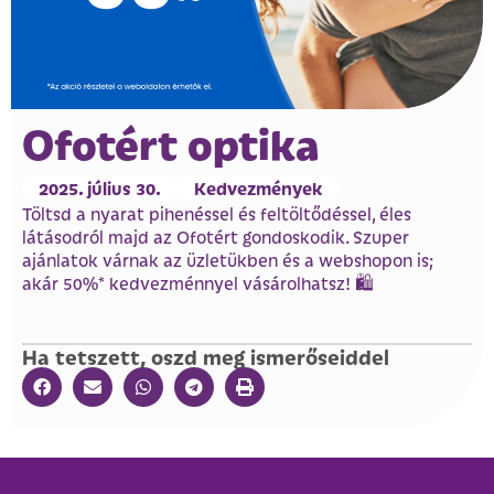
Ofotért optika
2025. július 30.
Kedvezmények
Töltsd a nyarat pihenéssel és feltöltődéssel, éles
látásodról majd az Ofotért gondoskodik. Szuper
ajánlatok várnak az üzletükben és a webshopon is;
akár 50%* kedvezménnyel vásárolhatsz! 🛍️
Ha tetszett, oszd meg ismerőseiddel