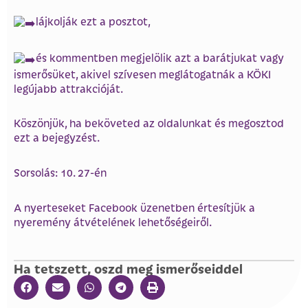
lájkolják ezt a posztot,
és kommentben megjelölik azt a barátjukat vagy
ismerősüket, akivel szívesen meglátogatnák a KÖKI
legújabb attrakcióját.
Köszönjük, ha beköveted az oldalunkat és megosztod
ezt a bejegyzést.
Sorsolás: 10. 27-én
A nyerteseket Facebook üzenetben értesítjük a
nyeremény átvételének lehetőségeiről.
Ha tetszett, oszd meg ismerőseiddel