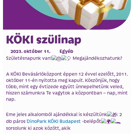
KÖKI szülinap
2023. október 11.
Egyéb
Születésnapunk van!
Megajándékozhatunk?
A KÖKI Bevásárlóközpont éppen 12 évvel ezelőtt, 2011.
október 11-én nyitotta meg kapuit. Köszönjük, hogy
több, mint egy évtizede együtt ünnepelhetünk veled,
hiszen számunkra Te vagytok a központban – nap, mint
nap.
Eme jeles alkalomból ajándékkal is készültünk
: 2
db páros
DinoPark KÖKI Budapest
-belépőt
sorsolunk ki azok között, akik