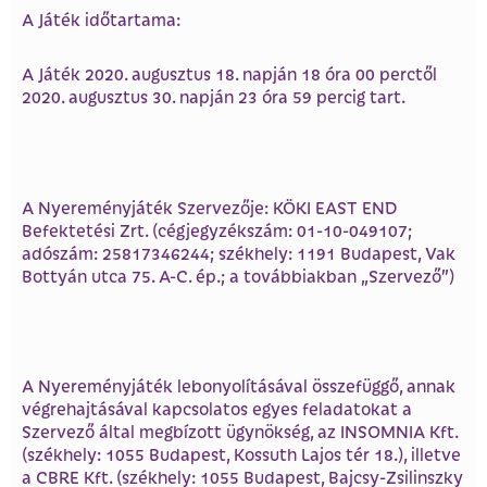
A Játék időtartama:
A Játék 2020. augusztus 18. napján 18 óra 00 perctől
2020. augusztus 30. napján 23 óra 59 percig tart.
A Nyereményjáték Szervezője: KÖKI EAST END
Befektetési Zrt. (cégjegyzékszám: 01-10-049107;
adószám: 25817346244; székhely: 1191 Budapest, Vak
Bottyán utca 75. A-C. ép.; a továbbiakban „Szervező”)
A Nyereményjáték lebonyolításával összefüggő, annak
végrehajtásával kapcsolatos egyes feladatokat a
Szervező által megbízott ügynökség, az INSOMNIA Kft.
(székhely: 1055 Budapest, Kossuth Lajos tér 18.), illetve
a CBRE Kft. (székhely: 1055 Budapest, Bajcsy-Zsilinszky