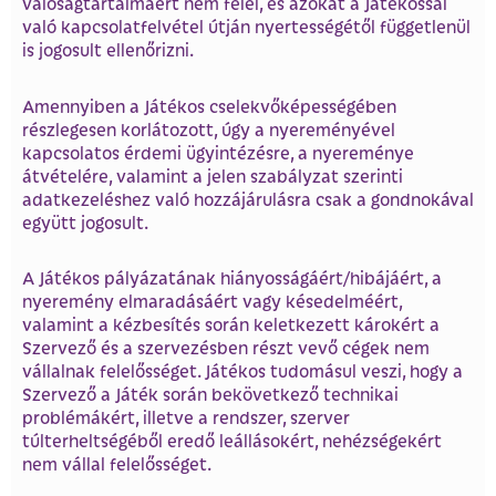
valóságtartalmáért nem felel, és azokat a Játékossal
való kapcsolatfelvétel útján nyertességétől függetlenül
is jogosult ellenőrizni.
Amennyiben a Játékos cselekvőképességében
részlegesen korlátozott, úgy a nyereményével
kapcsolatos érdemi ügyintézésre, a nyereménye
átvételére, valamint a jelen szabályzat szerinti
adatkezeléshez való hozzájárulásra csak a gondnokával
együtt jogosult.
A Játékos pályázatának hiányosságáért/hibájáért, a
nyeremény elmaradásáért vagy késedelméért,
valamint a kézbesítés során keletkezett károkért a
Szervező és a szervezésben részt vevő cégek nem
vállalnak felelősséget. Játékos tudomásul veszi, hogy a
Szervező a Játék során bekövetkező technikai
problémákért, illetve a rendszer, szerver
túlterheltségéből eredő leállásokért, nehézségekért
nem vállal felelősséget.