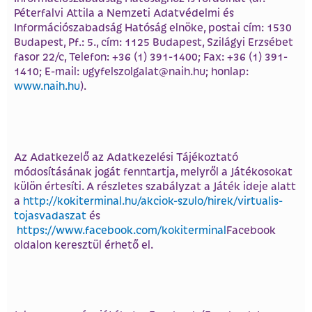
Péterfalvi Attila a Nemzeti Adatvédelmi és
Információszabadság Hatóság elnöke, postai cím: 1530
Budapest, Pf.: 5., cím: 1125 Budapest, Szilágyi Erzsébet
fasor 22/c, Telefon: +36 (1) 391-1400; Fax: +36 (1) 391-
1410; E-mail: ugyfelszolgalat@naih.hu; honlap:
www.naih.hu
).
Az Adatkezelő az Adatkezelési Tájékoztató
módosításának jogát fenntartja, melyről a Játékosokat
külön értesíti. A részletes szabályzat a Játék ideje alatt
a
http://kokiterminal.hu/akciok-szulo/hirek/virtualis-
tojasvadaszat
és
https://www.facebook.com/kokiterminal
Facebook
oldalon keresztül érhető el.