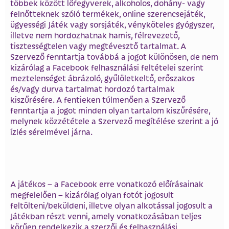
többek között lőfegyverek, alkoholos, dohány- vagy
felnőtteknek szóló termékek, online szerencsejáték,
ügyességi Játék vagy sorsjáték, vényköteles gyógyszer,
illetve nem hordozhatnak hamis, félrevezető,
tisztességtelen vagy megtévesztő tartalmat. A
Szervező fenntartja továbbá a jogot különösen, de nem
kizárólag a Facebook felhasználási feltételei szerint
meztelenséget ábrázoló, gyűlöletkeltő, erőszakos
és/vagy durva tartalmat hordozó tartalmak
kiszűrésére. A fentieken túlmenően a Szervező
fenntartja a jogot minden olyan tartalom kiszűrésére,
melynek közzététele a Szervező megítélése szerint a jó
ízlés sérelmével járna.
A játékos – a Facebook erre vonatkozó előírásainak
megfelelően – kizárólag olyan fotót jogosult
feltölteni/beküldeni, illetve olyan alkotással jogosult a
Játékban részt venni, amely vonatkozásában teljes
körűen rendelkezik a szerzői és felhasználási