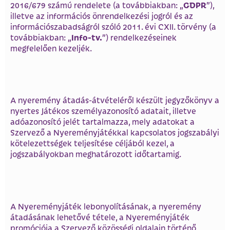
GDPR
2016/679 számú rendelete (a továbbiakban: „
”),
illetve az információs önrendelkezési jogról és az
információszabadságról szóló 2011. évi CXII. törvény (a
Info-tv.
továbbiakban: „
”) rendelkezéseinek
megfelelően kezeljék.
A nyeremény átadás-átvételéről készült jegyzőkönyv a
nyertes Játékos személyazonosító adatait, illetve
adóazonosító jelét tartalmazza, mely adatokat a
Szervező a Nyereményjátékkal kapcsolatos jogszabályi
kötelezettségek teljesítése céljából kezel, a
jogszabályokban meghatározott időtartamig.
A Nyereményjáték lebonyolításának, a nyeremény
átadásának lehetővé tétele, a Nyereményjáték
promóciója a Szervező közösségi oldalain történő