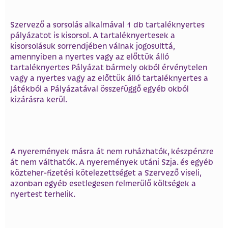
Szervező a sorsolás alkalmával 1 db tartaléknyertes
pályázatot is kisorsol. A tartaléknyertesek a
kisorsolásuk sorrendjében válnak jogosulttá,
amennyiben a nyertes vagy az előttük álló
tartaléknyertes Pályázat bármely okból érvénytelen
vagy a nyertes vagy az előttük álló tartaléknyertes a
Játékból a Pályázatával összefüggő egyéb okból
kizárásra kerül.
A nyeremények másra át nem ruházhatók, készpénzre
át nem válthatók. A nyeremények utáni Szja. és egyéb
közteher-fizetési kötelezettséget a Szervező viseli,
azonban egyéb esetlegesen felmerülő költségek a
nyertest terhelik.