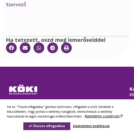
Szervező
Ha tetszett, oszd meg ismerőseiddel
K
Cí
11
Va
Ha az "Összes elfogadása" gombra kattintasz, elfogadod a sütik tárolását a
készülékeden, hogy javítsd a webhely navigációt, elemezhessük a webhely
© 2025 KÖKI Bevásárlóközpont
használatát és segíts marketinges erőfeszítéseinkben.
Em
Adatvédelmi szabályzat
in
Összes elfogadása
Adatvédelmi beállítások
Ró