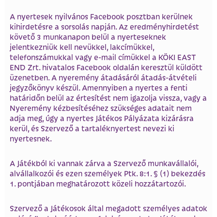
A nyertesek nyilvános Facebook posztban kerülnek
kihirdetésre a sorsolás napján. Az eredményhirdetést
követő 3 munkanapon belül a nyerteseknek
jelentkezniük kell nevükkel, lakcímükkel,
telefonszámukkal vagy e-mail címükkel a KÖKI EAST
END Zrt. hivatalos Facebook oldalán keresztül küldött
üzenetben. A nyeremény átadásáról átadás-átvételi
jegyzőkönyv készül. Amennyiben a nyertes a fenti
határidőn belül az értesítést nem igazolja vissza, vagy a
Nyeremény kézbesítéséhez szükséges adatait nem
adja meg, úgy a nyertes Játékos Pályázata kizárásra
kerül, és Szervező a tartaléknyertest nevezi ki
nyertesnek.
A Játékból ki vannak zárva a Szervező munkavállalói,
alvállalkozói és ezen személyek Ptk. 8:1. § (1) bekezdés
1. pontjában meghatározott közeli hozzátartozói.
Szervező a Játékosok által megadott személyes adatok