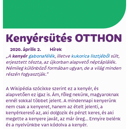
Kenyérsütés OTTHON
2020. április 2.
Hírek
kenyér
„A
gabonafélék
, illetve
kukorica
lisztjéből
sült,
erjesztett tészta, az újkorban alapvető néptáplálék.
Némileg különböző formában ugyan, de a világ minden
részén fogyasztják.”
A Wikipédia szócikke szerint ez a kenyér, és
alapvetően ez igaz is. Ám, főleg nekünk, magyaroknak
ennél sokkal többet jelent. A mindennapi kenyerünk
nem csak a kenyeret, hanem az ételt jelenti, a
kenyérkereső az, aki dolgozik és pénzt keres, és aki
megette a kenyere javát, az már öreg… Ennyire belénk
és a nyelvünkbe van kódolva a kenyér.