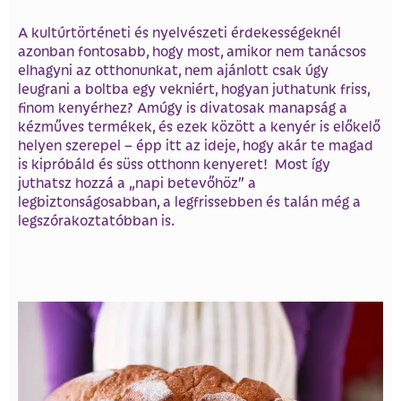
A kultúrtörténeti és nyelvészeti érdekességeknél
azonban fontosabb, hogy most, amikor nem tanácsos
elhagyni az otthonunkat, nem ajánlott csak úgy
leugrani a boltba egy vekniért, hogyan juthatunk friss,
finom kenyérhez? Amúgy is divatosak manapság a
kézműves termékek, és ezek között a kenyér is előkelő
helyen szerepel – épp itt az ideje, hogy akár te magad
is kipróbáld és süss otthonn kenyeret! Most így
juthatsz hozzá a „napi betevőhöz” a
legbiztonságosabban, a legfrissebben és talán még a
legszórakoztatóbban is.