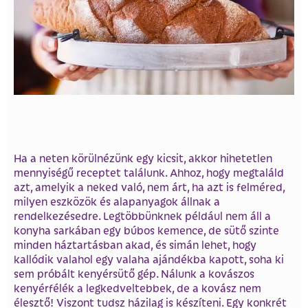
Ha a neten körülnézünk egy kicsit, akkor hihetetlen
mennyiségű receptet találunk. Ahhoz, hogy megtaláld
azt, amelyik a neked való, nem árt, ha azt is felméred,
milyen eszközök és alapanyagok állnak a
rendelkezésedre. Legtöbbünknek például nem áll a
konyha sarkában egy búbos kemence, de sütő szinte
minden háztartásban akad, és simán lehet, hogy
kallódik valahol egy valaha ajándékba kapott, soha ki
sem próbált kenyérsütő gép. Nálunk a kovászos
kenyérfélék a legkedveltebbek, de a kovász nem
élesztő! Viszont tudsz házilag is készíteni. Egy konkrét