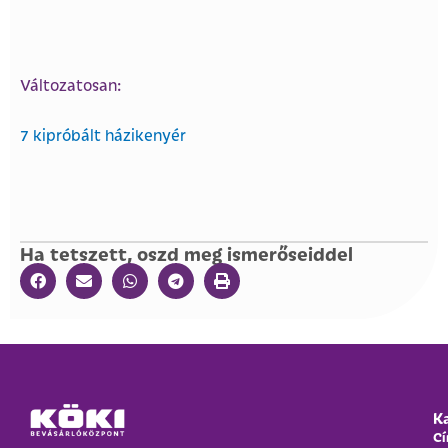
Változatosan:
7 kipróbált házikenyér
Ha tetszett, oszd meg ismerőseiddel
K
Cí