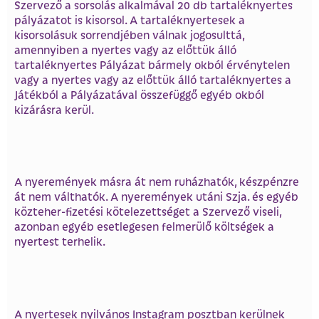
Szervező a sorsolás alkalmával 20 db tartaléknyertes
pályázatot is kisorsol. A tartaléknyertesek a
kisorsolásuk sorrendjében válnak jogosulttá,
amennyiben a nyertes vagy az előttük álló
tartaléknyertes Pályázat bármely okból érvénytelen
vagy a nyertes vagy az előttük álló tartaléknyertes a
Játékból a Pályázatával összefüggő egyéb okból
kizárásra kerül.
A nyeremények másra át nem ruházhatók, készpénzre
át nem válthatók. A nyeremények utáni Szja. és egyéb
közteher-fizetési kötelezettséget a Szervező viseli,
azonban egyéb esetlegesen felmerülő költségek a
nyertest terhelik.
A nyertesek nyilvános Instagram posztban kerülnek