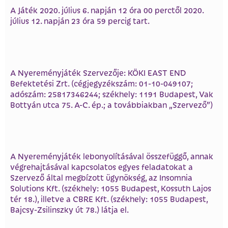
A Játék 2020. július 6. napján 12 óra 00 perctől 2020.
július 12. napján 23 óra 59 percig tart.
A Nyereményjáték Szervezője: KÖKI EAST END
Befektetési Zrt. (cégjegyzékszám: 01-10-049107;
adószám: 25817346244; székhely: 1191 Budapest, Vak
Bottyán utca 75. A-C. ép.; a továbbiakban „Szervező”)
A Nyereményjáték lebonyolításával összefüggő, annak
végrehajtásával kapcsolatos egyes feladatokat a
Szervező által megbízott ügynökség, az Insomnia
Solutions Kft. (székhely: 1055 Budapest, Kossuth Lajos
tér 18.), illetve a CBRE Kft. (székhely: 1055 Budapest,
Bajcsy-Zsilinszky út 78.) látja el.