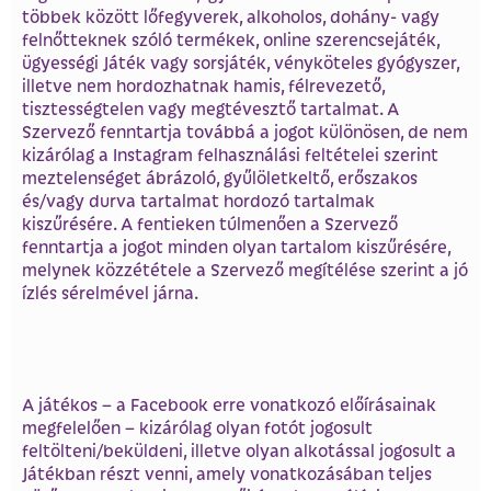
többek között lőfegyverek, alkoholos, dohány- vagy
felnőtteknek szóló termékek, online szerencsejáték,
ügyességi Játék vagy sorsjáték, vényköteles gyógyszer,
illetve nem hordozhatnak hamis, félrevezető,
tisztességtelen vagy megtévesztő tartalmat. A
Szervező fenntartja továbbá a jogot különösen, de nem
kizárólag a Instagram felhasználási feltételei szerint
meztelenséget ábrázoló, gyűlöletkeltő, erőszakos
és/vagy durva tartalmat hordozó tartalmak
kiszűrésére. A fentieken túlmenően a Szervező
fenntartja a jogot minden olyan tartalom kiszűrésére,
melynek közzététele a Szervező megítélése szerint a jó
ízlés sérelmével járna.
A játékos – a Facebook erre vonatkozó előírásainak
megfelelően – kizárólag olyan fotót jogosult
feltölteni/beküldeni, illetve olyan alkotással jogosult a
Játékban részt venni, amely vonatkozásában teljes