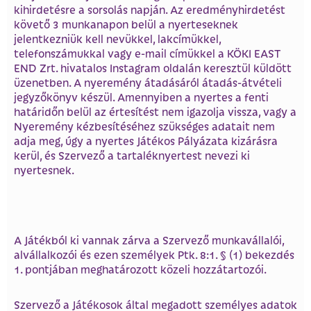
kihirdetésre a sorsolás napján. Az eredményhirdetést
követő 3 munkanapon belül a nyerteseknek
jelentkezniük kell nevükkel, lakcímükkel,
telefonszámukkal vagy e-mail címükkel a KÖKI EAST
END Zrt. hivatalos Instagram oldalán keresztül küldött
üzenetben. A nyeremény átadásáról átadás-átvételi
jegyzőkönyv készül. Amennyiben a nyertes a fenti
határidőn belül az értesítést nem igazolja vissza, vagy a
Nyeremény kézbesítéséhez szükséges adatait nem
adja meg, úgy a nyertes Játékos Pályázata kizárásra
kerül, és Szervező a tartaléknyertest nevezi ki
nyertesnek.
A Játékból ki vannak zárva a Szervező munkavállalói,
alvállalkozói és ezen személyek Ptk. 8:1. § (1) bekezdés
1. pontjában meghatározott közeli hozzátartozói.
Szervező a Játékosok által megadott személyes adatok