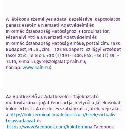
A Játékos a személyes adatai kezelésével kapcsolatos
panasz esetén a Nemzeti Adatvédelmi és
Információszabadság Hatósághoz is fordulhat (dr.
Péterfalvi Attila a Nemzeti Adatvédelmi és
Információszabadság Hatóság elnöke, postai cím: 1530
Budapest, Pf.: 5., cím: 1125 Budapest, Szilágyi Erzsébet
fasor 22/c, Telefon: +36 (1) 391-1400; Fax: +36 (1) 391-
1410; E-mail: ugyfelszolgalat@naih.hu;
honlap:
www.naih.hu
).
Az Adatkezelő az Adatkezelési Tájékoztató
módosításának jogát fenntartja, melyről a Játékosokat
külön értesíti. A részletes szabályzat a Játék ideje alatt
a
http://kokiterminal.hu/akciok-szulo/hirek/virtualis-
tojasvadaszat
és
https://www.facebook.com/kokiterminal
Facebook