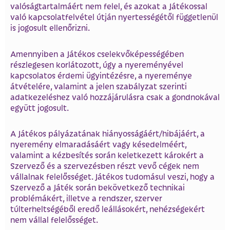
valóságtartalmáért nem felel, és azokat a Játékossal
való kapcsolatfelvétel útján nyertességétől függetlenül
is jogosult ellenőrizni.
Amennyiben a Játékos cselekvőképességében
részlegesen korlátozott, úgy a nyereményével
kapcsolatos érdemi ügyintézésre, a nyereménye
átvételére, valamint a jelen szabályzat szerinti
adatkezeléshez való hozzájárulásra csak a gondnokával
együtt jogosult.
A Játékos pályázatának hiányosságáért/hibájáért, a
nyeremény elmaradásáért vagy késedelméért,
valamint a kézbesítés során keletkezett károkért a
Szervező és a szervezésben részt vevő cégek nem
vállalnak felelősséget. Játékos tudomásul veszi, hogy a
Szervező a Játék során bekövetkező technikai
problémákért, illetve a rendszer, szerver
túlterheltségéből eredő leállásokért, nehézségekért
nem vállal felelősséget.