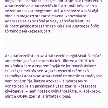
megvalósulásához szükséges időtartamnak tekintendő.
Adatkezelő az adatkezelés időtartamát követően a
kezelt adatokat megsemmisíti. A Szervező közösségi
oldalain megosztott tartalmakkal kapcsolatos
adatkezelés azok törlése vagy zárolása iránti, az
érintett Játékostól származó kérelem Adatkezelőhöz
történő beérkezéséig tart.
Az adatkezelésben az Adatkezelő megbízásából eljáró
adatfeldolgozó, az Insomnia Kft., illetve a CBRE Kft.
működik közre a Nyereményjáték lebonyolításához
szükséges mértékben. A Játékosoktól származó
személyes adatokat Adatkezelő harmadik személynek
nem továbbítja, illetve azokat – a nyertesekre
vonatkozó, jelen Játékszabályzat szerinti közzététel
kivételével – nem hozzák nyilvánosságra. A Játékosok,
mint a GDPR szerinti érintettek jogai: