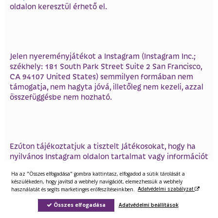
oldalon keresztül érhető el.
Jelen nyereményjátékot a Instagram (Instagram Inc.;
székhely: 181 South Park Street Suite 2 San Francisco,
CA 94107 United States) semmilyen formában nem
támogatja, nem hagyta jóvá, illetőleg nem kezeli, azzal
összefüggésbe nem hozható.
Ezúton tájékoztatjuk a tisztelt Játékosokat, hogy ha
nyilvános Instagram oldalon tartalmat vagy információt
tesznek közzé, illetve ha a Szervező részére átadott
Ha az "Összes elfogadása" gombra kattintasz, elfogadod a sütik tárolását a
adatának közzétételéhez a Játékban történő
készülékeden, hogy javítsd a webhely navigációt, elemezhessük a webhely
részvétellel hozzájárul, azzal bárkit – beleértve a
használatát és segíts marketinges erőfeszítéseinkben.
Adatvédelmi szabályzat
Instagramra be nem jelentkezett embereket is –
Összes elfogadása
Adatvédelmi beállítások
képessé tesz arra, hogy hozzáférjenek az adott
információhoz és azt felhasználják, valamint az adott