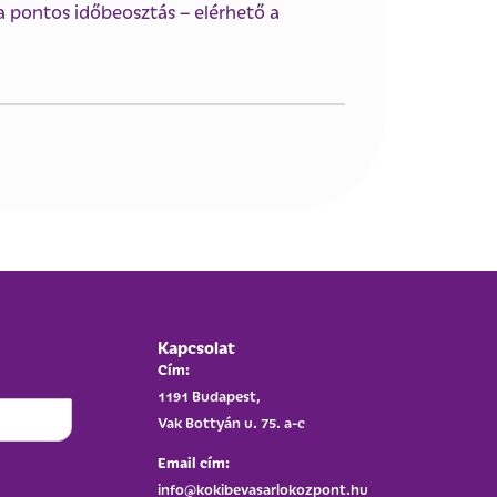
a pontos időbeosztás – elérhető a
Kapcsolat
Cím:
1191 Budapest,
Vak Bottyán u. 75. a-c
Email cím:
info@kokibevasarlokozpont.hu