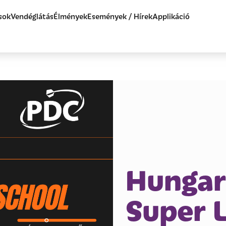
sok
Vendéglátás
Élmények
Események / Hírek
Applikáció
Hungar
Super 