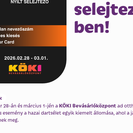
selejte
ben!
k
KÖKI Bevásárlóközpont
r 28-án és március 1-jén a
ad ott
 esemény a hazai dartsélet egyik kiemelt állomása, ahol a 
znek meg.