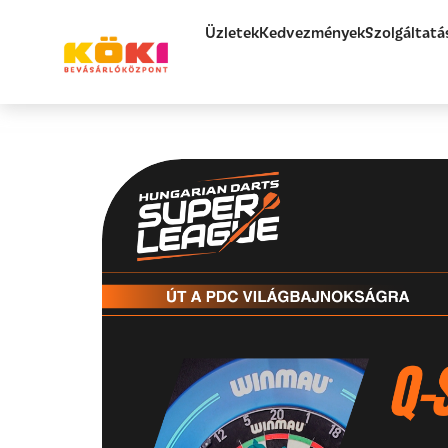
Üzletek
Kedvezmények
Szolgáltatá