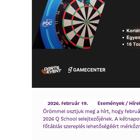
2026. február 19.
Események / Híre
Örömmel osztjuk meg a hírt, hogy februá
2026 Q School selejtezőjének. A kétnapos
főtáblás szereplés lehetőségéért mérkő