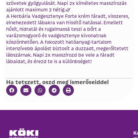
szövetek gyógyulását. Napi 2x kíméletes masszírozás
ajánlott maximum 2 hétig.🌿
A Herbária Vadgesztenye Forte krém fáradt, visszeres,
elnehezedett lábakra van frissítő hatással. Emellett
hűsít, hidratál és rugalmassá teszi a bőrt a
varázsmogyoró és vadgesztenye kivonatnak
köszönhetően. A fokozott hatóanyag-tartalom
intenzívebb ápolást biztosít a duzzadt, megerőltetett
lábszárnak. Napi 2x masszírozd be vele a fáradt
lábaidat, és érezd te is a különbséget!
Ha tetszett, oszd meg ismerőseiddel
K