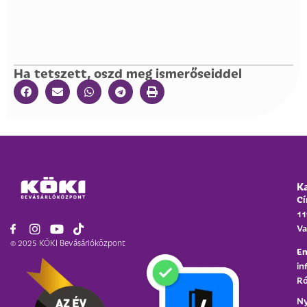
Ha tetszett, oszd meg ismerőseiddel
K
Cí
11
Va
© 2025 KÖKI Bevásárlóközpont
Em
in
Ró
Ny