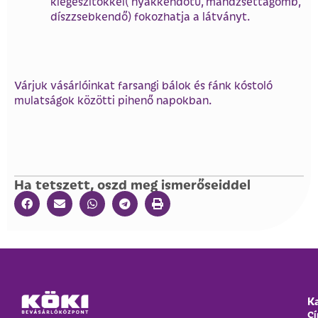
kiegészítőkkel( nyakkendőtű, mandzsettagomb,
díszzsebkendő) fokozhatja a látványt.
Várjuk vásárlóinkat farsangi bálok és fánk kóstoló
mulatságok közötti pihenő napokban.
Ha tetszett, oszd meg ismerőseiddel
K
Cí