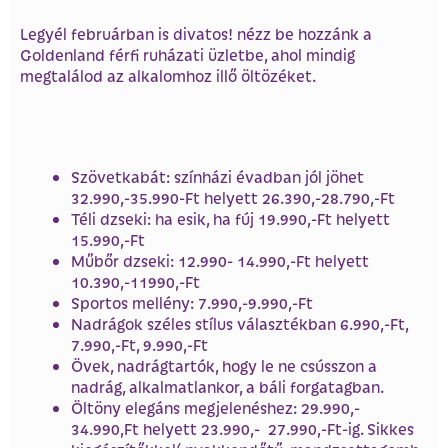
Legyél februárban is divatos! nézz be hozzánk a
Goldenland férfi ruházati üzletbe, ahol mindig
megtalálod az alkalomhoz illő öltözéket.
Szövetkabát: színházi évadban jól jöhet
32.990,-35.990-Ft helyett 26.390,-28.790,-Ft
Téli dzseki: ha esik, ha fúj 19.990,-Ft helyett
15.990,-Ft
Műbőr dzseki: 12.990- 14.990,-Ft helyett
10.390,-11990,-Ft
Sportos mellény: 7.990,-9.990,-Ft
Nadrágok széles stílus választékban 6.990,-Ft,
7.990,-Ft, 9.990,-Ft
Övek, nadrágtartók, hogy le ne csússzon a
nadrág, alkalmatlankor, a báli forgatagban.
Öltöny elegáns megjelenéshez: 29.990,-
34.990,Ft helyett 23.990,- 27.990,-Ft-ig. Sikkes