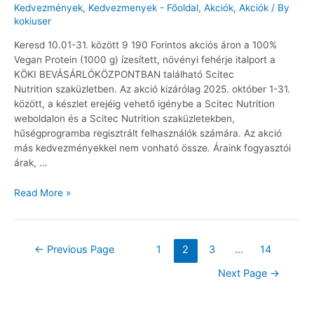
Kedvezmények
,
Kedvezmenyek - Főoldal
,
Akciók
,
Akciók
/ By
kokiuser
Keresd 10.01-31. között 9 190 Forintos akciós áron a 100%
Vegan Protein (1000 g) ízesített, növényi fehérje italport a
KÖKI BEVÁSÁRLÓKÖZPONTBAN található Scitec
Nutrition szaküzletben. Az akció kizárólag 2025. október 1-31.
között, a készlet erejéig vehető igénybe a Scitec Nutrition
weboldalon és a Scitec Nutrition szaküzletekben,
hűségprogramba regisztrált felhasználók számára. Az akció
más kedvezményekkel nem vonható össze. Áraink fogyasztói
árak, …
Read More »
←
Previous Page
1
2
3
…
14
Next Page
→