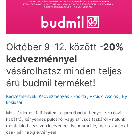
Október 9–12. között
-20%
kedvezménnyel
vásárolhatsz minden teljes
árú budmil terméket!
Kedvezmények
,
Kedvezmenyek - Főoldal
,
Akciók
,
Akciók
/ By
kokiuser
Most érdemes felfrissíteni a gardróbodat! Legyen szó őszi
kabátról, kényelmes pulcsiról vagy stílusos táskáról – nálunk
megtalálod a szezon kedvenceit.Ne maradj le, mert az ajánlat
csak pár napig érvényes!