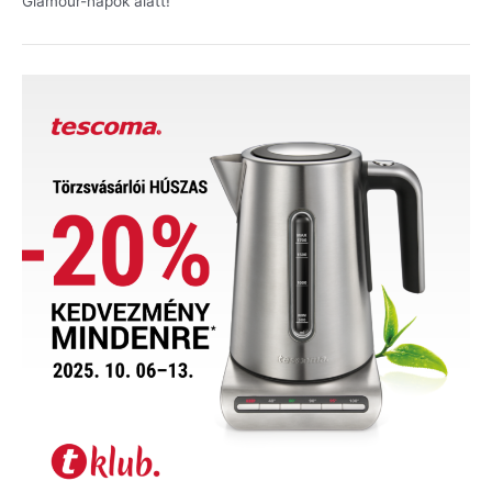
Glamour-napok alatt!