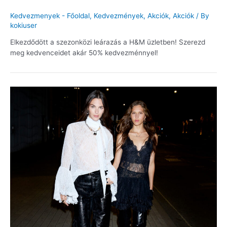
Kedvezmenyek - Főoldal
,
Kedvezmények
,
Akciók
,
Akciók
/ By
kokiuser
Elkezdődött a szezonközi leárazás a H&M üzletben! Szerezd
meg kedvenceidet akár 50% kedvezménnyel!