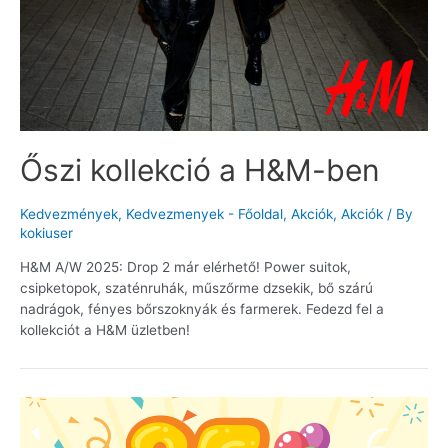
Őszi kollekció a H&M-ben
Kedvezmények
,
Kedvezmenyek - Főoldal
,
Akciók
,
Akciók
/ By
kokiuser
H&M A/W 2025: Drop 2 már elérhető! Power suitok,
csipketopok, szaténruhák, műszőrme dzsekik, bő szárú
nadrágok, fényes bőrszoknyák és farmerek. Fedezd fel a
kollekciót a H&M üzletben!