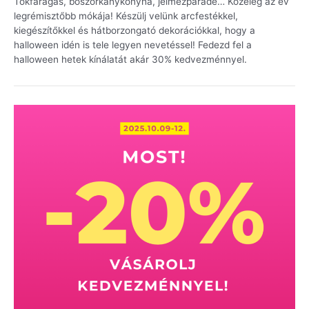
Tökfaragás, boszorkánykonyha, jelmezparádé… Közeleg az év
legrémisztőbb mókája! Készülj velünk arcfestékkel,
kiegészítőkkel és hátborzongató dekorációkkal, hogy a
halloween idén is tele legyen nevetéssel! Fedezd fel a
halloween hetek kínálatát akár 30% kedvezménnyel.