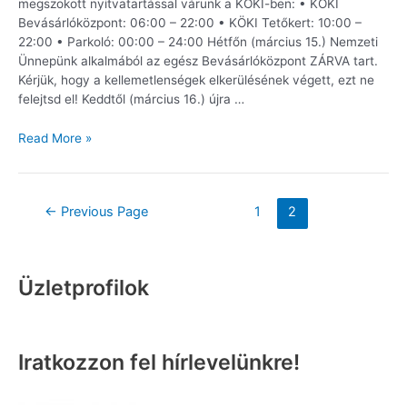
megszokott nyitvatartással várunk a KÖKI-ben: • KÖKI
Bevásárlóközpont: 06:00 – 22:00 • KÖKI Tetőkert: 10:00 –
22:00 • Parkoló: 00:00 – 24:00 Hétfőn (március 15.) Nemzeti
Ünnepünk alkalmából az egész Bevásárlóközpont ZÁRVA tart.
Kérjük, hogy a kellemetlenségek elkerülésének végett, ezt ne
felejtsd el! Keddtől (március 16.) újra …
Read More »
←
Previous Page
1
2
Üzletprofilok
Iratkozzon fel hírlevelünkre!