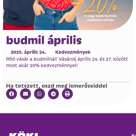
budmil április
2025. április 24.
Kedvezmények
Póló vásár a budmilnál! Vásárolj április 24. és 27. között
most akár 20% kedvezménnyel!
Ha tetszett, oszd meg ismerőseiddel
K