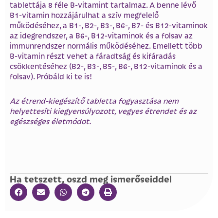
tablettája 8 féle B-vitamint tartalmaz. A benne lévő
B1-vitamin hozzájárulhat a szív megfelelő
működéséhez, a B1-, B2-, B3-, B6-, B7- és B12-vitaminok
az idegrendszer, a B6-, B12-vitaminok és a folsav az
immunrendszer normális működéséhez. Emellett több
B-vitamin részt vehet a fáradtság és kifáradás
csökkentéséhez (B2-, B3-, B5-, B6-, B12-vitaminok és a
folsav). Próbáld ki te is!
Az étrend-kiegészítő tabletta fogyasztása nem
helyettesíti kiegyensúlyozott, vegyes étrendet és az
egészséges életmódot.
Ha tetszett, oszd meg ismerőseiddel