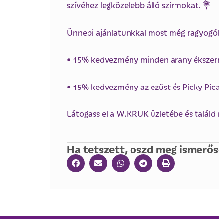
szívéhez legközelebb álló szirmokat. 💐
Ünnepi ajánlatunkkal most még ragyogó
• 15% kedvezmény minden arany ékszerre 
• 15% kedvezmény az ezüst és Picky Pica 
Látogass el a W.KRUK üzletébe és találd m
Ha tetszett, oszd meg ismerős