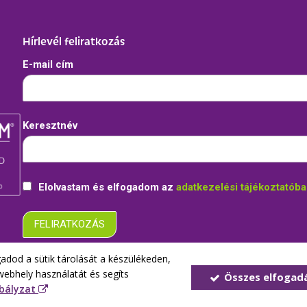
Hírlevél feliratkozás
E-mail cím
Keresztnév
Elolvastam és elfogadom az
adatkezelési tájékoztatób
adod a sütik tárolását a készülékeden,
webhely használatát és segíts
Összes elfogad
abályzat