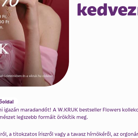
kedve
őoldal
i igazán maradandót! A W.KRUK bestseller Flowers kollekc
észet legszebb formáit örökítik meg.
l, a titokzatos íriszről vagy a tavasz hírnökéről, az orgoná