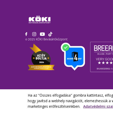
© 2025 KÖKI Bevásárlóközpont
Ha az "Összes elfogadása" gombra kattintasz, elfog
hogy javítsd a webhely navigációt, elemezhessük a 
marketinges erőfeszítéseinkben.
Adatvédelmi sz