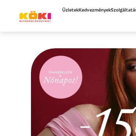
Üzletek
Kedvezmények
Szolgáltatá