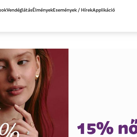
sok
Vendéglátás
Élmények
Események / Hírek
Applikáció
15% nő