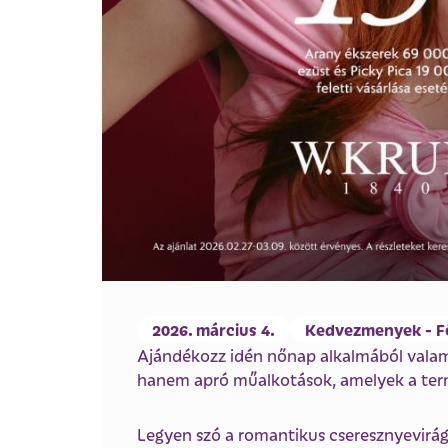
2026. március 4.
Kedvezmenyek - F
Ajándékozz idén nőnap alkalmából valam
hanem apró műalkotások, amelyek a term
Legyen szó a romantikus cseresznyevirágró