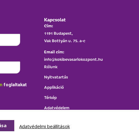
Kapcsolat
Cím:
1191 Budapest,
Vak Bottyán u. 75. a-c
Email cím:
info@kokibevasarlokozpont.hu
Rólunk
Nyitvatartás
an
foglaltakat
Applikáció
Térkép
Adatvédelem
Házirend
ása
Adatvédelmi beállítások